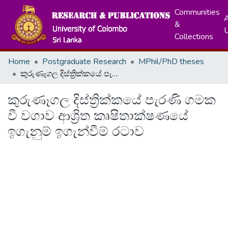
Communities
A
&
Collections
Home
Postgraduate Research
MPhil/PhD theses
කුරුණෑගල දිස්ත්‍රික්කයේ පැරණි ගමක වී වගාව ආශ්‍රිත කෘෂිතාක්ෂණයේ ඉගැනුම් ඉගැන්වීම් රටාව
කුරුණෑගල දිස්ත්‍රික්කයේ පැරණි ගමක
වී වගාව ආශ්‍රිත කෘෂිතාක්ෂණයේ
ඉගැනුම් ඉගැන්වීම් රටාව