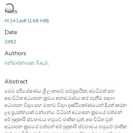
ading...
Files
M 141.pdf
(1.68 MB)
Date
1982
Authors
බන්ඩාරනායක, බී.ඇම්.
Abstract
මෙම පරියේෂණය ශ්‍රී ලංකාවේ සම්ප්‍රදායික, අවධිමත් සහ
අසංවිධිත අධ්‍යාපන ක්‍රමය අනාවරණය කර ගැනීම සඳහා
අධ්‍යාපන විද්‍යා සහ මානව විද්‍යා දෘෂ්ඨිකෝණයෙන් දියත් කරන
ලද ප්‍රයත්නයක් වන්නේය. විධිමත් අධ්‍යාපන ක්‍රමයේ වත්මන්
අර් බුදකාරී ස්වභාවය හමුවේ ජාතික වුත්, අසංවිධිත වුත්
අධ්‍යාපන ක්‍රමයේ වත්මන් අර් බුදකාරී ස්වභාවය හමුවේ ජාතික