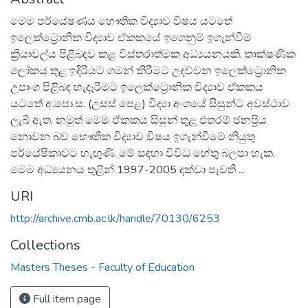
මෙම පර්යේෂණය භෞතික විද්‍යාව විෂය යටතේ
ඉලෙක්ට්‍රොනික විද්‍යාව ඒකකයේ ඉගෙනුම් ඉගැන්වීම්
ක්‍රියාවල්ය පිළිබඳව කළ විස්තරාත්මක අධ්‍යයනයකි. තාක්ෂණික
ලෝකය තුළ ඉදිරියට ගමන් කිරීමට උදව්වන ඉලෙක්ට්‍රොනික
උපාංග පිළිබඳ හැදෑරීමට ඉලෙක්ට්‍රොනික විද්‍යාව ඒකකය
යටතේ අ.පො.ස. (උසස් පෙළ) විද්‍යා අංශයේ සිසුන්ට අවස්ථාව
ලැබී ඇත. නමුත් මෙම ඒකකය සිසුන් තුළ එතරම් ජනප්‍රිය
නොවන බව භෞතික විද්‍යාව විෂය ඉගැන්වීමේ නියුතු
පර්යේෂිකාවට හැඟුණි. මේ සඳහා විවිධ හේතු බලපා හැක.
මෙම අධ්‍යයනය තුළින් 1997-2005 දක්වා පැවති ...
URI
http://archive.cmb.ac.lk/handle/70130/6253
Collections
Masters Theses - Faculty of Education
Full item page