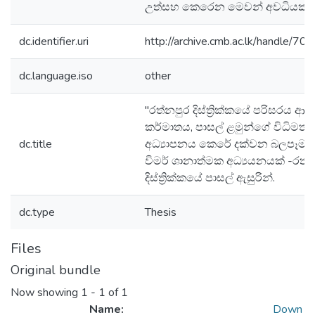
උත්සහ කෙරෙන මෙවන් අවධියක,..
dc.identifier.uri
http://archive.cmb.ac.lk/handle/7
dc.language.iso
other
"රත්නපුර දිස්ත්‍රික්කයේ පරිසරය ආශ්‍
කර්මාතය, පාසල් ළමුන්ගේ විධිමත්
dc.title
අධ්‍යාපනය කෙරේ දක්වන බලපෑම'' ප
විමර් ශානාත්මක අධ්‍යයනයක් -රත
දිස්ත්‍රික්කයේ පාසල් ඇසුරින්.
dc.type
Thesis
Files
Original bundle
Now showing
1 - 1 of 1
Name:
Down