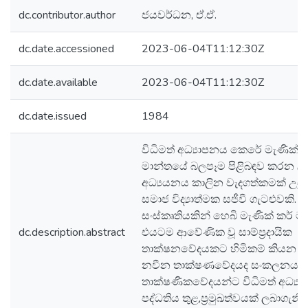
dc.contributor.author
ජයවර්ධන, ඒ.ඒ.
dc.date.accessioned
2023-06-04T11:12:30Z
dc.date.available
2023-06-04T11:12:30Z
dc.date.issued
1984
විධිමත් අධ්‍යාපනය කෙරේ මැණික් ක
මාන්තයේ බලපෑම පිළිබඳව කරන ල
අධ්‍යයනය කාලින වැදගත්කමක් උස
සමාජ විද්‍යාත්මක සජීවී ගැටළුවකි. 
සංස්කෘතියකින් හෙබි මැණික් කර් ම
dc.description.abstract
එයටම ආවේණික වූ සාම්ප්‍රදායික
තාක්ෂනවේදයකට හිමිකම් කියන අ
නවීන තාක්ෂණවේදයද සංකලනය වී 
තාක්ෂණිකවේදයන්ට විධිමත් අධ්‍ය
පද්ධතිය තුළ,ප්‍රමුඛත්වයක් ලබාගැන