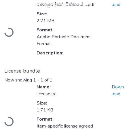
රත්නපුර දිස්ත්_රික්කයේ ....pdf
load
Size:
Loading...
2.21 MB
Format:
Adobe Portable Document
Format
Description:
License bundle
Now showing
1 - 1 of 1
Name:
Down
license.txt
load
Size:
Loading...
1.71 KB
Format:
Item-specific license agreed