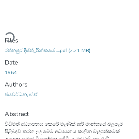
ding...
Files
රත්නපුර දිස්ත්_රික්කයේ ....pdf
(2.21 MB)
Date
1984
Authors
ජයවර්ධන, ඒ.ඒ.
Abstract
විධිමත් අධ්‍යාපනය කෙරේ මැණික් කර් මාන්තයේ බලපෑම
පිළිබඳව කරන ලද මෙම අධ්‍යයනය කාලින වැදගත්කමක්
උසුලන සමාජ විද්‍යාත්මක සජීවී ගැටළුවකි. ඉපැරණි