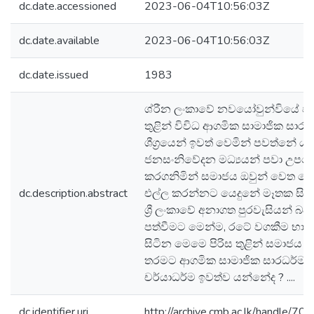
dc.date.accessioned
2023-06-04T10:56:03Z
dc.date.available
2023-06-04T10:56:03Z
dc.date.issued
1983
ශ්රීන ලංකාවේ නවයෝවුන්වියේ ප
තුළින් විවිධ ආගමික සාමාජික සාරධ
ශීග්‍රයෙන් ඉවත් වෙමින් පවත්නේ යයි
ජනසංනිවේදන මධ්‍යයන් පවා උපය
කරගනිමින් සමාජය ඔවුන් වෙත ච
dc.description.abstract
එල්ල කරන්නට යෙදුනේ මෑතක සි
ශ්‍රී ලංකාවේ අනාගත පුරවැසියන් බ
පත්වීමට මෙන්ම, රටේ වගකීම භාර
සිටින මෙමෙ පිරිස තුළින් සමාජය 
තරමට ආගමික සාමාජික සාරධර්ම 
චර්යාධර්ම ඉවත්ව යන්නේද ? ....
dc.identifier.uri
http://archive.cmb.ac.lk/handle/7