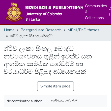
Communities
A
&
Collections
Home
Postgraduate Research
MPhil/PhD theses
ශ්රීව ලංකා සිංහල බෞද්ධ නවයෞවනය තුළින් ඉවත්ව යන ආගමික සාමජික සාරධර්ම හා චර්යාධර්ම පිළිබඳ අධ්‍යයනයක්
ශ්රීව ලංකා සිංහල බෞද්ධ
නවයෞවනය තුළින් ඉවත්ව යන
ආගමික සාමජික සාරධර්ම හා
චර්යාධර්ම පිළිබඳ අධ්‍යයනයක්
Simple item page
dc.contributor.author
පතිරණ, එච්.එස්.