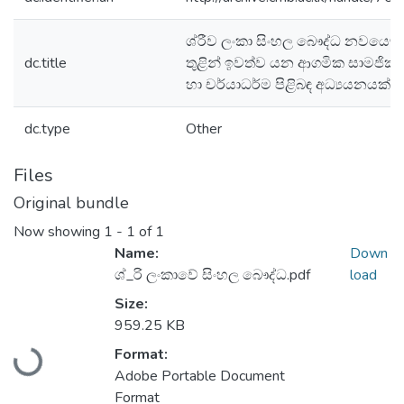
ශ්රීව ලංකා සිංහල බෞද්ධ නවය
dc.title
තුළින් ඉවත්ව යන ආගමික සාමජික 
හා චර්යාධර්ම පිළිබඳ අධ්‍යයනයක්
dc.type
Other
Files
Original bundle
Now showing
1 - 1 of 1
Name:
Down
ශ්_රි ලංකාවේ සිංහල බෞද්ධ.pdf
load
Size:
959.25 KB
Loading...
Format:
Adobe Portable Document
Format