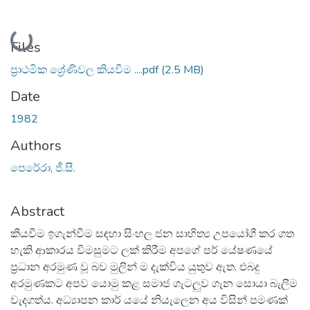
Loading...
Files
ප්‍රාථමික ශ්‍රේණිවල කියවීම ....pdf
(2.5 MB)
Date
1982
Authors
පෙරේරා, ජී.සී.
Abstract
කියවීම ඉගැන්වීම සඳහා සිංහල ජන සාහිත්‍ය උපයෝගී කර ගත
හැකි ආකාරය විමසුමට ලක් කිරීම අපගේ පර් යේෂණයේ
ප්‍රධාන අරමුණ වූ බව මුලින් ම දැක්විය යුතුව ඇත. එබදු
අරමුණකට අපව යොමු කළ සමාජ ගැටලුව ගැන සොයා බැලීම
වැදගත්ය. අධ්‍යාපන කාර් යයේ නියැලෙන අය විසින් පමණක්