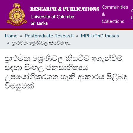
Communities
A
&
Collections
Home
Postgraduate Research
MPhil/PhD theses
ප්‍රාථමික ශ්‍රේණිවල කියවීම ඉගැන්වීම සඳහා සිංහල ජනසාහිත්‍යය උපයෝගිකරගත හැකි ආකාරය පිළිබඳ විමසුමක්
ප්‍රාථමික ශ්‍රේණිවල කියවීම ඉගැන්වීම
සඳහා සිංහල ජනසාහිත්‍යය
උපයෝගිකරගත හැකි ආකාරය පිළිබඳ
විමසුමක්