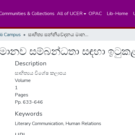
Communities & Collections
All of UCER
OPAC
Lib-Home
ali Campus
සාහිත්‍ය සන්නිවේදනය මානව සම්බන්ධතා සඳහා ඉටුකළ භූමිකාව
 මානව සම්බන්ධතා සඳහා ඉටුකළ
Description
සාහිත්‍යය විශේෂ කලාපය
Volume
1
Pages
Pp. 633-646
Keywords
Literary Communication
,
Human Relations