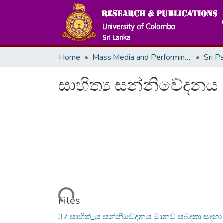
Home
Mass Media and Performing Arts
Sri P
සාහිත්‍ය සන්නිවේදනය
Loading...
Files
37.සාහිත්_ය සන්නිවේදනය මානව සබදතා සදහා