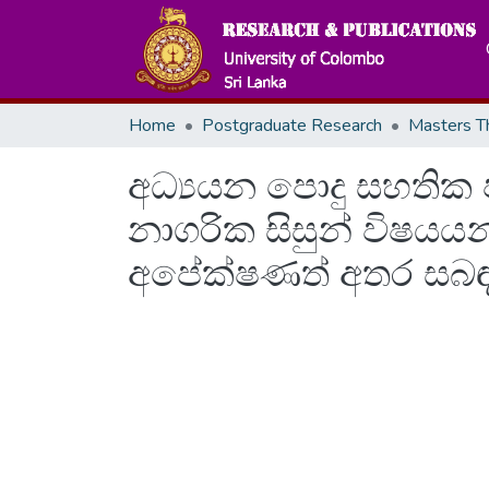
Home
Postgraduate Research
අධ්‍යයන පොදු සහතික ප
නාගරික සිසුන් විෂය
අපේක්ෂණත් අතර සබඳත