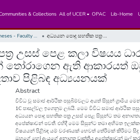
Communities & Collections
All of UCER
OPAC
Lib-Home
Masters Theses - Faculty of Education
අධ්‍යයන පොදු සහතික පත්‍ර උසස් පෙළ කලා විෂයය ධාරාව හදාරන ග්‍රාමීය සහ නාගරික සිසුන් විෂයයන් තෝරාගෙන ඇති ආකාරයත් ඔවුන්ගේ වෘත්තීය අපේක්ෂණත් අතර සබඳතාව පිළිබඳ අධ්‍යයනයක්
ත්‍ර උසස් පෙළ කලා විෂයය ධාරා
යන් තෝරාගෙන ඇති ආකාරයත් ඔව
ාව පිළිබඳ අධ්‍යයනයක්
Abstract
විවිධ වූ සමාජ ආර්ථික පසුබිම්වලට අයත් සිසුන් ග්‍රාමීය 
1C පාසල්වල ඉගෙනුම ලබයි. මෙම විවිධ සමාජ ආර්ථික පසු
අධ්‍යයන පොදු සහතික පත්‍ර උසස් පෙළ සිසුන්ට තම අනාගතය
අපේක්ෂාවන් පවතී. එහිදී මෙම සිසුන්ට තමා අභිමත ඉලක
විෂයයන් පිළිබඳ යම් වරණයක් හෙවත් තේරීමක් කිරීමට සිද
ඔහුගේ හෝ ඇයගේ අනාගත වෘත්තීය අපේක්ෂාවන් මුල් කරගත්ත