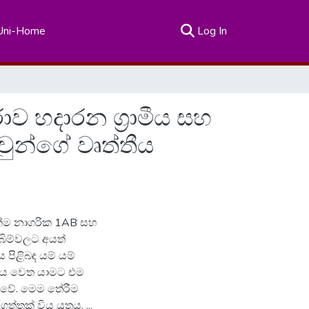
(current)
Uni-Home
Log In
ව හදාරන ග්‍රාමීය සහ
ුන්ගේ වෘත්තීය
මෙන්ම නාගරික 1AB සහ
බිම්වලට අයත්
 පිළිබඳ යම් යම්
්කය වෙත යාමට එම
ු වේ. මෙම තේරීම
ක් විය යුතුය. ...