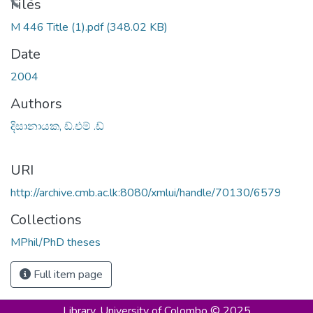
Loading...
Files
M 446 Title (1).pdf
(348.02 KB)
Date
2004
Authors
දිසානායක, ඩ්.එම් .ඩ්
URI
http://archive.cmb.ac.lk:8080/xmlui/handle/70130/6579
Collections
MPhil/PhD theses
Full item page
Library,
University of Colombo © 2025