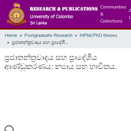
Communities
A
&
Collections
Home
Postgraduate Research
MPhil/PhD theses
ප්‍රජාතන්ත්‍රවාදය සහ ප්‍රාදේශීය ආණ්ඩුකරණය: න්‍යාය සහ භාවිතය.
ප්‍රජාතන්ත්‍රවාදය සහ ප්‍රාදේශීය
ආණ්ඩුකරණය: න්‍යාය සහ භාවිතය.