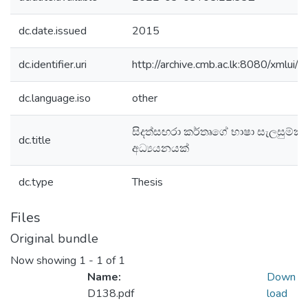
dc.date.issued
2015
dc.identifier.uri
http://archive.cmb.ac.lk:8080/xmlu
dc.language.iso
other
සිදත්සඟරා කර්තෘගේ භාෂා සැලසුම්ක
dc.title
අධ්‍යයනයක්
dc.type
Thesis
Files
Original bundle
Now showing
1 - 1 of 1
Name:
Down
D138.pdf
load