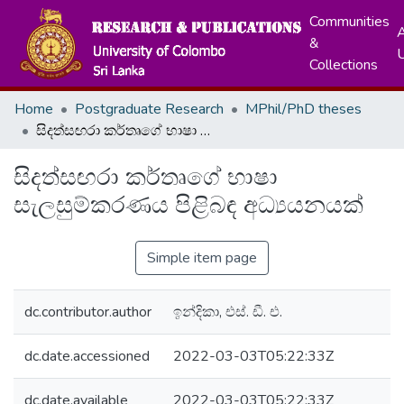
Communities
A
&
Collections
Home
Postgraduate Research
MPhil/PhD theses
සිදත්සඟරා කර්තෘගේ භාෂා සැලසුම්කරණය පිළිබඳ අධ්‍යයනයක්
සිදත්සඟරා කර්තෘගේ භාෂා
සැලසුම්කරණය පිළිබඳ අධ්‍යයනයක්
Simple item page
dc.contributor.author
ඉන්දිකා, එස්. ඩී. එ.
dc.date.accessioned
2022-03-03T05:22:33Z
dc.date.available
2022-03-03T05:22:33Z