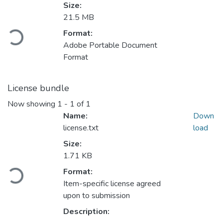
Size:
21.5 MB
ading...
Format:
Adobe Portable Document
Format
License bundle
Now showing
1 - 1 of 1
Name:
Down
license.txt
load
Size:
1.71 KB
ading...
Format:
Item-specific license agreed
upon to submission
Description: