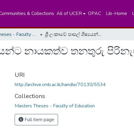
Communities & Collections
All of UCER
OPAC
Lib-Home
Masters Theses - Faculty of Education
ශ්‍රී ලංකාවේ පාසල් ශිෂ්‍යයන්ට නායකත්ව තනතුරු පිරිනැමීමේ ක්‍රියාවලිය පිළිබද අධ්‍යයනයක්
්‍යයන්ට නායකත්ව තනතුරු පිරිනැම
URI
http://archive.cmb.ac.lk/handle/70130/5534
Collections
Masters Theses - Faculty of Education
Full item page