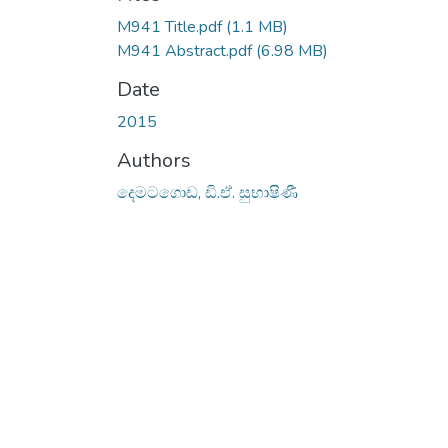
M941 Title.pdf
(1.1 MB)
M941 Abstract.pdf
(6.98 MB)
Date
2015
Authors
දෙමටගොඩ, ඩි.ඒ. සුභාෂිණී