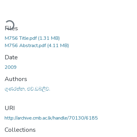
ding...
Files
M756 Title.pdf
(1.31 MB)
M756 Abstract.pdf
(4.11 MB)
Date
2009
Authors
ගුණරත්න, එච්.ඩබ්ලිව්.
URI
http://archive.cmb.ac.lk/handle/70130/6185
Collections