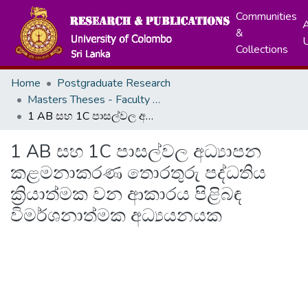
Communities
A
&
Collections
Home
Postgraduate Research
Masters Theses - Faculty of Education
1 AB සහ 1C පාසල්වල අධ්‍යාපන කළමනාකරණ තොරතුරු පද්ධතිය ක්‍රියාත්මක වන ආකාරය පිළිබඳ විමර්ශනාත්මක අධ්‍යයනයක
1 AB සහ 1C පාසල්වල අධ්‍යාපන
කළමනාකරණ තොරතුරු පද්ධතිය
ක්‍රියාත්මක වන ආකාරය පිළිබඳ
විමර්ශනාත්මක අධ්‍යයනයක