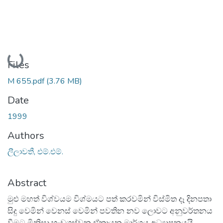
Loading...
Files
M 655.pdf
(3.76 MB)
Date
1999
Authors
ලීලාවතී, එම්.එම්.
Abstract
මුළු මහත් විශ්වයම විශ්මයට පත් කරවමින් විස්මිත දෑ දිනපතා
සිදු වෙමින් වෙනස් වෙමින් පවතින නව ලොවට අනුවර්තනය
වීමට මිනිසා හැඩගස්වන ඒකායන මාර්ගය අධ්‍යාපනයයි.