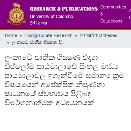
Communities
A
&
Collections
Home
Postgraduate Research
MPhil/PhD theses
ලංකාවේ ජාතික ශික්‍ෂණ විද්‍යා ඩිප්ලෝම පාඨමාලාවේ සිංහල මාධ්‍ය පාඨමාලාවල ඉගැන්වීමේ සමාන්‍ය ක්‍රම විෂයයෙන් අපේක්ෂිත නිපුණතා සාධනයේ ස්වභාවය පිළිබඳ විමර්ශනාත්මක අධ්‍යයනයක්
ලංකාවේ ජාතික ශික්‍ෂණ විද්‍යා
ඩිප්ලෝම පාඨමාලාවේ සිංහල මාධ්‍ය
පාඨමාලාවල ඉගැන්වීමේ සමාන්‍ය ක්‍රම
විෂයයෙන් අපේක්ෂිත නිපුණතා
සාධනයේ ස්වභාවය පිළිබඳ
විමර්ශනාත්මක අධ්‍යයනයක්