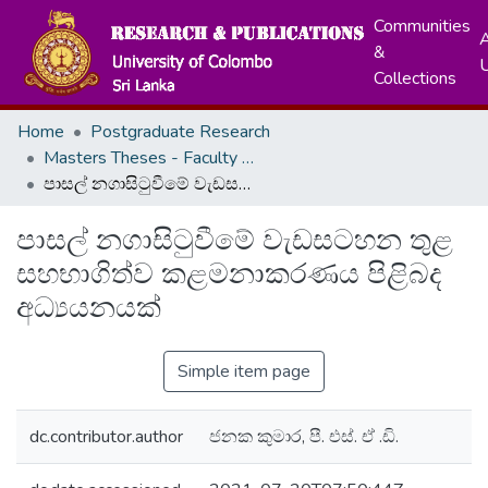
Communities
A
&
Collections
Home
Postgraduate Research
Masters Theses - Faculty of Education
පාසල් නගාසිටුවීමේ වැඩසටහන තුළ සහභාගිත්ව කළමනාකරණය පිළිබද අධ්‍යයනයක්
පාසල් නගාසිටුවීමේ වැඩසටහන තුළ
සහභාගිත්ව කළමනාකරණය පිළිබද
අධ්‍යයනයක්
Simple item page
dc.contributor.author
ජනක කුමාර, පී. එස්. ඒ .ඩි.