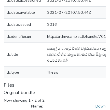
dc.date.accessioned
2021-07-20T07:50:44Z
dc.date.available
2021-07-20T07:50:44Z
dc.date.issued
2016
dc.identifier.uri
http://archive.cmb.ac.lk/handle/701
පාසල් නගාසිටුවීමේ වැඩසටහන තුළ
dc.title
සහභාගිත්ව කළමනාකරණය පිළිබද
අධ්‍යයනයක්
dc.type
Thesis
Files
Original bundle
Now showing
1 - 2 of 2
Name:
Down