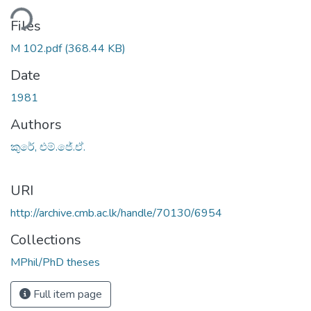
ding...
Files
M 102.pdf
(368.44 KB)
Date
1981
Authors
කුරේ, එම්.ජේ.ඒ.
URI
http://archive.cmb.ac.lk/handle/70130/6954
Collections
MPhil/PhD theses
Full item page