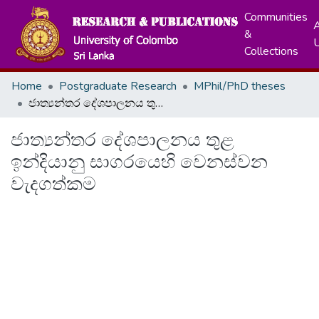
Communities
A
&
Collections
Home
Postgraduate Research
MPhil/PhD theses
ජාත්‍යන්තර දේශපාලනය තුළ ඉන්දියානු සාගරයෙහි වෙනස්වන වැදගත්කම
ජාත්‍යන්තර දේශපාලනය තුළ
ඉන්දියානු සාගරයෙහි වෙනස්වන
වැදගත්කම