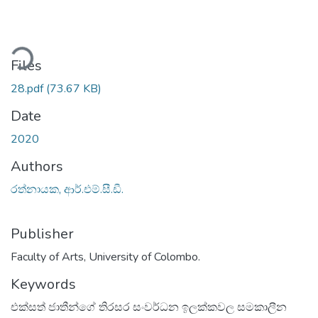
ding...
Files
28.pdf
(73.67 KB)
Date
2020
Authors
රත්නායක, ආර්.එම්.සී.ඩී.
Publisher
Faculty of Arts, University of Colombo.
Keywords
එක්සත් ජාතීන්ගේ තිරසර සංවර්ධන ඉලක්කවල සමකාලීන