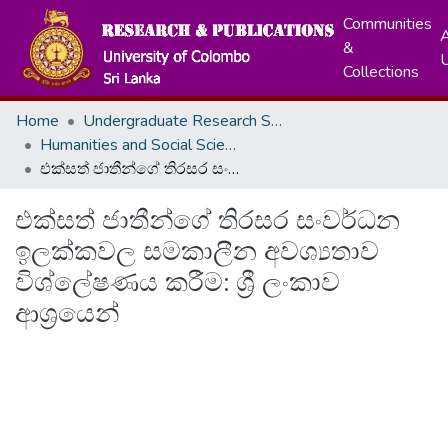
Communities
A
&
Collections
Home
Undergraduate Research Symposium
Humanities and Social Sciences
එක්සත් ජාතීන්ගේ තිරසර සංවර්ධන ඉලක්කවල සමකාලීන අවශ්‍යතාව විශ්ලේෂණය කරීම: ශ්‍රී ලංකාව ආශ්‍රයෙන්
එක්සත් ජාතීන්ගේ තිරසර සංවර්ධන
ඉලක්කවල සමකාලීන අවශ්‍යතාව
විශ්ලේෂණය කරීම: ශ්‍රී ලංකාව
ආශ්‍රයෙන්