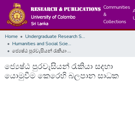
Communities
A
&
Collections
Home
Undergraduate Research Symposium
Humanities and Social Sciences
ජ්‍යෙෂ්ඨ පුරවැසියන් රැකියා සදහා යොමුවීම කෙරෙහි බලපාන සාධක
ජ්‍යෙෂ්ඨ පුරවැසියන් රැකියා සදහා
යොමුවීම කෙරෙහි බලපාන සාධක