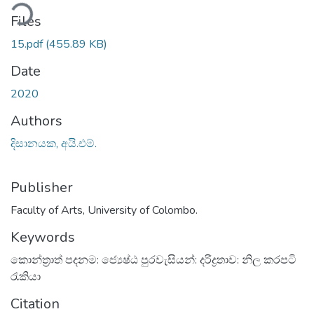
ding...
Files
15.pdf
(455.89 KB)
Date
2020
Authors
දිසානයක, අයි.එම්.
Publisher
Faculty of Arts, University of Colombo.
Keywords
කොන්ත්‍රාත් පදනම: ජ්‍යෙෂ්ඨ පුරවැසියන්: දරිද්‍රතාව: නිල කරපටි
රැකියා
Citation