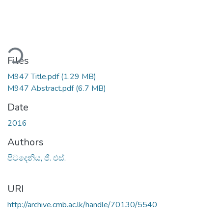
ding...
Files
M947 Title.pdf
(1.29 MB)
M947 Abstract.pdf
(6.7 MB)
Date
2016
Authors
පිටදෙනිය, ජි. එස්.
URI
http://archive.cmb.ac.lk/handle/70130/5540