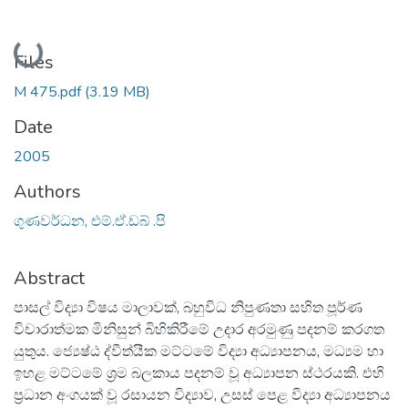
Loading...
Files
M 475.pdf
(3.19 MB)
Date
2005
Authors
ගුණවර්ධන, එම්.ඒ.ඩබ් .පි
Abstract
පාසල් විද්‍යා විෂය මාලාවක්, බහුවිධ නිපුණතා සහිත පූර්ණ
විචාරාත්මක මිනිසුන් බිහිකිරීමේ උදාර අරමුණු පදනම් කරගත
යුතුය. ජ්‍යෙෂ්ඨ ද්වීත්යීක මට්ටමේ විද්‍යා අධ්‍යාපනය, මධ්‍යම හා
ඉහළ මට්ටමේ ශ්‍රම බලකාය පදනම් වූ අධ්‍යාපන ස්ථරයකි. එහි
ප්‍රධාන අංගයක් වූ රසායන විද්‍යාව, උසස් පෙළ විද්‍යා අධ්‍යාපනය