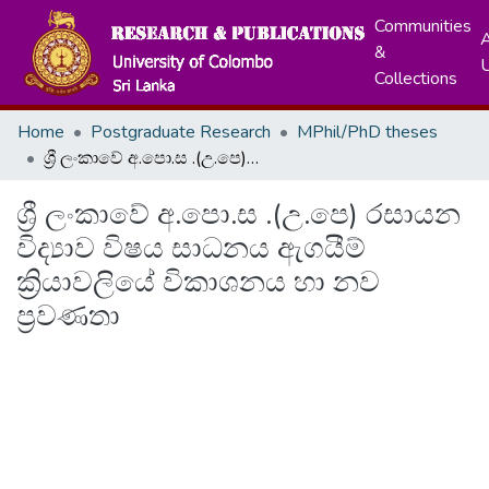
Communities
A
&
Collections
Home
Postgraduate Research
MPhil/PhD theses
ශ්‍රී ලංකාවේ අ.පො.ස .(උ.පෙ) රසායන විද්‍යාව විෂය සාධනය ඇගයීම් ක්‍රියාවලියේ විකාශනය හා නව ප්‍රවණතා
ශ්‍රී ලංකාවේ අ.පො.ස .(උ.පෙ) රසායන
විද්‍යාව විෂය සාධනය ඇගයීම්
ක්‍රියාවලියේ විකාශනය හා නව
ප්‍රවණතා