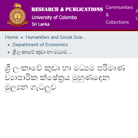
Communities
A
&
Collections
Home
Humanities and Social Sciences
Department of Economics
ශ්‍රී ලංකාවේ කුඩා හා මධ්‍යම පරිමාණ ව්‍යාපාරික ක්ෂේත්‍රය මුහුණදෙන මුල්‍යන ගැටලුව
ශ්‍රී ලංකාවේ කුඩා හා මධ්‍යම පරිමාණ
ව්‍යාපාරික ක්ෂේත්‍රය මුහුණදෙන
මුල්‍යන ගැටලුව