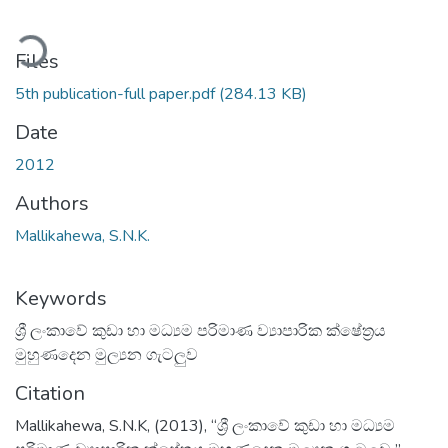
ding...
Files
5th publication-full paper.pdf
(284.13 KB)
Date
2012
Authors
Mallikahewa, S.N.K.
Keywords
ශ්‍රී ලංකාවේ කුඩා හා මධ්‍යම පරිමාණ ව්‍යාපාරික ක්ෂේත්‍රය
මුහුණදෙන මුල්‍යන ගැටලුව
Citation
Mallikahewa, S.N.K, (2013), “ශ්‍රී ලංකාවේ කුඩා හා මධ්‍යම