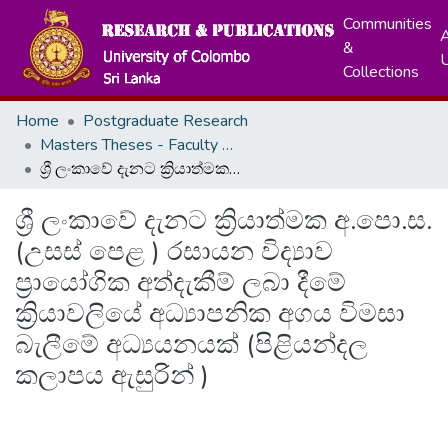
Communities
A
&
Collections
Home
Postgraduate Research
Masters Theses - Faculty of Education
ශ්‍රී ලංකාවේ දැනට ක්‍රියාත්මක අ.පො.ස. (උසස් පෙළ ) රසායන විද්‍යාව ප්‍රායෝගික අත්දැකීම් ලබා දීමේ ක්‍රියාවලියේ අධ්‍යාපනික අගය විමසා බැලීමේ අධ්‍යයනයක් (පිළියන්දල කලාපය ඇසුරින් )
ශ්‍රී ලංකාවේ දැනට ක්‍රියාත්මක අ.පො.ස.
(උසස් පෙළ ) රසායන විද්‍යාව
ප්‍රායෝගික අත්දැකීම් ලබා දීමේ
ක්‍රියාවලියේ අධ්‍යාපනික අගය විමසා
බැලීමේ අධ්‍යයනයක් (පිළියන්දල
කලාපය ඇසුරින් )