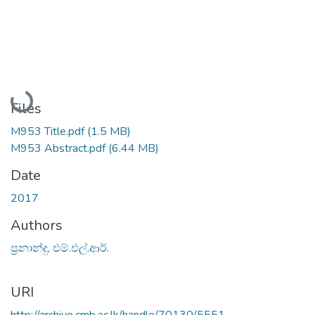
Loading...
Files
M953 Title.pdf
(1.5 MB)
M953 Abstract.pdf
(6.44 MB)
Date
2017
Authors
ප්‍රනාන්දු, එම්.එල්.ආර්.
URI
http://archive.cmb.ac.lk/handle/70130/5551