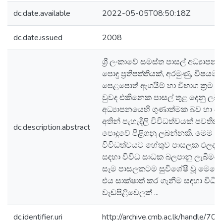
dc.date.available
2022-05-05T08:50:18Z
dc.date.issued
2008
ශ්‍රී ලංකාවේ සමස්ත පාසල් අධ්‍යාප
පොදු ප්‍රතිපත්තියක්, අරමුණු, විෂයමා
පෙළපොත් ඇගයීම් හා විභාග ක්‍රම භ
වුවද එකිනෙක පාසල් තුළ දෙනු ල
අධ්‍යාපනයෙහි ගුණාත්මක බව හා ඵ
අතින් පැහැදිලි විවිධත්වයක් පවති
dc.description.abstract
පොදුවේ පිළිගනු ලබන්නකි. මෙම
විවිධත්වයට හේතුව පාසලක ඵලදාය
සඳහා විවිධ සාධක බලපානු ලැබීමයි
සෑම පාසලකටම සුවිශේෂී වූ මෙහ
එය සාක්ෂාත් කර ගැනීම සඳහා විධිම
වැඩපිළිවෙලක් ...
dc.identifier.uri
http://archive.cmb.ac.lk/handle/7