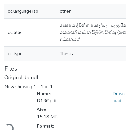
dc.language.iso
other
ජ්‍යෙෂ්ඨ ද්විතීක පාසල්වල ඵලදායිත
dc.title
කෙරෙහි සාධක පිළිබඳ විශ්ලේෂණා
අධ්‍යනයක්
dc.type
Thesis
Files
Original bundle
Now showing
1 - 1 of 1
Name:
Down
D136.pdf
load
Size:
Loading...
15.18 MB
Format: