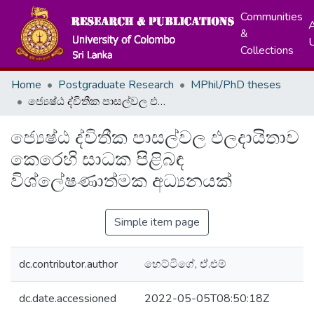
Communities
A
&
Collections
Home
Postgraduate Research
MPhil/PhD theses
ජ්‍යෙෂ්ඨ ද්විතීක පාසල්වල ඵලදායිතාව කෙරෙහි සාධක පිළිබඳ විශ්ලේෂණාත්මක අධ්‍යනයක්
ජ්‍යෙෂ්ඨ ද්විතීක පාසල්වල ඵලදායිතාව
කෙරෙහි සාධක පිළිබඳ
විශ්ලේෂණාත්මක අධ්‍යනයක්
Simple item page
dc.contributor.author
හෙට්ටිගේ, ඒ.එම්
dc.date.accessioned
2022-05-05T08:50:18Z