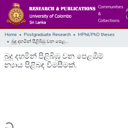
Communities
A
&
Collections
Home
Postgraduate Research
MPhil/PhD theses
බුදු දහමින් පිළිබිඹු වන පෙළඹීම් න්‍යාය පිළිබඳ විමසීමක්.
බුදු දහමින් පිළිබිඹු වන පෙළඹීම්
න්‍යාය පිළිබඳ විමසීමක්.
ading...