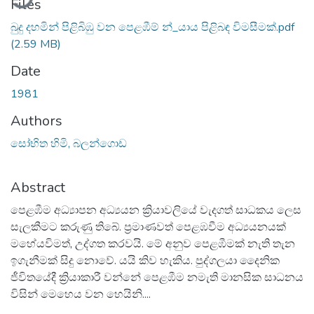
Files
බුදු දහමින් පිළිබිඹු වන පෙළඹීම් න්_යාය පිළිබඳ විමසීමක්.pdf
(2.59 MB)
Date
1981
Authors
සෝභිත හිමි, බලන්ගොඩ
Abstract
පෙළඹීම අධ්‍යාපන අධ්‍යයන ක්‍රියාවලියේ වැදගත් සාධකය ලෙස
සැලකීමට කරුණු තිබේ. ප්‍රමාණවත් පෙළඹවීම අධ්‍යයනයක්
මහේයවිමත්, උද්ගත කරවයි. මේ අනුව පෙළඹීමක් නැති තැන
ඉගැනීමක් සිදු නොවේ. යයි කිව හැකිය. පුද්ගලයා දෛනික
ජීවිතයේදී ක්‍රියාකාරී වන්නේ පෙළඹීම නමැති මානසික සාධනය
විසින් මෙහෙය වන හෙයිනි....