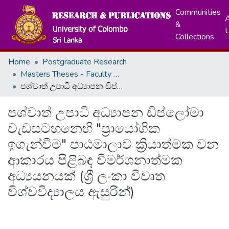
Communities
A
&
Collections
Home
Postgraduate Research
Masters Theses - Faculty of Education
පශ්චාත් උපාධි අධ්‍යාපන ඩිප්ලෝමා වැඩසටහනෙහි "ප්‍රායෝගික ඉගැන්වීම" පාඨමාලාව ක්‍රියාත්මක වන ආකාරය පිළිබඳ විමර්ශනාත්මක අධ්‍යයනයක් (ශ්‍රී ලංකා විවෘත විශ්වවිද්‍යාලය ඇසුරින්)
පශ්චාත් උපාධි අධ්‍යාපන ඩිප්ලෝමා
වැඩසටහනෙහි "ප්‍රායෝගික
ඉගැන්වීම" පාඨමාලාව ක්‍රියාත්මක වන
ආකාරය පිළිබඳ විමර්ශනාත්මක
අධ්‍යයනයක් (ශ්‍රී ලංකා විවෘත
විශ්වවිද්‍යාලය ඇසුරින්)