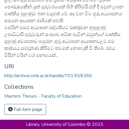
පෞරුෂයකින් යුත් ගුරුවරයෙක් බිහි කිරීමයි.එහි දී ඔවුන් ලබන
වෘත්තිය පුහුණුව ඉතා වැදගත් වේ. අද වන විට ගුරු අධ්‍යාපනය
සපයන ආයතන රාශියක් පවතී.
වසරින් වසර අධ්‍යාපන පද්ධතියට එකතුවන නුපුහුණු
උපාධිධාරී ගුරුවරුන් සංඛ්‍යාව අධික බැවින් ඔවුන්ගේ වෘත්තිය
පුහුණු අවශ්‍යතාව සපුරන ගුරු අධ්‍යාපන ආයතනවලට එම
කාර්යය සම්පූර්ණ කිරීමට තවමත් නොහැකි වී තිබේ. රජය
විසින් වරින් වර නොයෙක්...
URI
http://archive.cmb.ac.lk/handle/70130/6266
Collections
Masters Theses - Faculty of Education
Full item page
Library,
University of Colombo © 2025