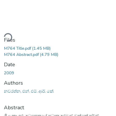
ding...
Files
M764 Title.pdf
(1.45 MB)
M764 Abstract.pdf
(4.79 MB)
Date
2009
Authors
නවරත්න, එන්. එම්. ආර්. කේ.
Abstract
ශ්‍රී ලංකා ගුරු අධ්‍යාපනයේ ප්‍රධාන අරමුණ වන්නේ පූර්ණ